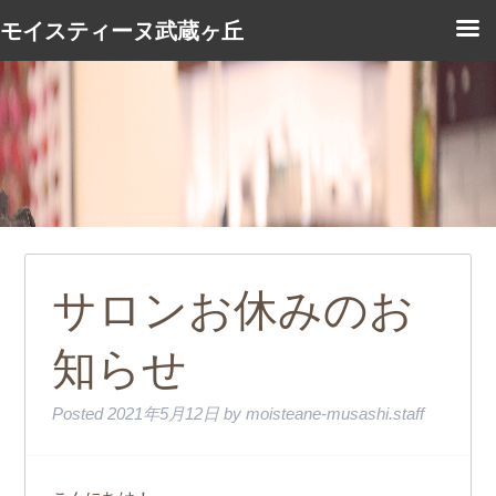
モイスティーヌ武蔵ヶ丘
サロンお休みのお
知らせ
Posted
2021年5月12日
by
moisteane-musashi.staff