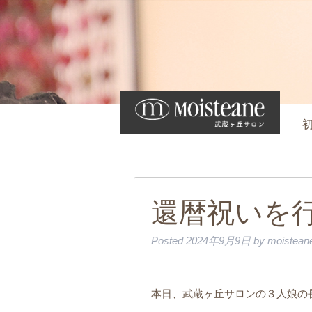
還暦祝いを
Posted
2024年9月9日
by
moisteane
本日、武蔵ヶ丘サロンの３人娘の