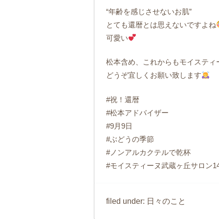
“年齢を感じさせないお肌”
とても還暦とは思えないですよね
可愛い
松本含め、これからもモイスティ
どうぞ宜しくお願い致します
#祝！還暦
#松本アドバイザー
#9月9日
#ぶどうの季節
#ノンアルカクテルで乾杯
#モイスティーヌ武蔵ヶ丘サロン1
日々のこと
filed under: