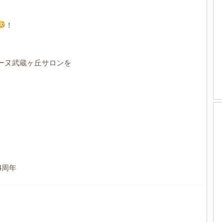
！
ーヌ武蔵ヶ丘サロンを
4周年