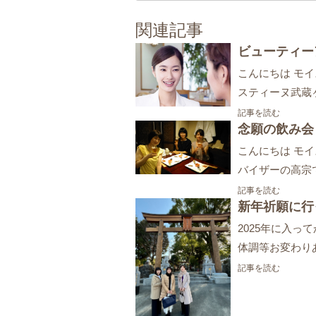
関連記事
ビューティー
こんにちは モ
スティーヌ武蔵
記事を読む
念願の飲み会
こんにちは モ
バイザーの高宗
記事を読む
新年祈願に行
2025年に入
体調等お変わりあ
記事を読む