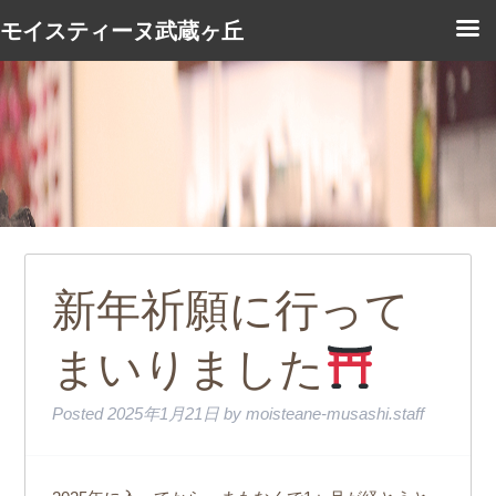
モイスティーヌ武蔵ヶ丘
新年祈願に行って
まいりました
Posted
2025年1月21日
by
moisteane-musashi.staff