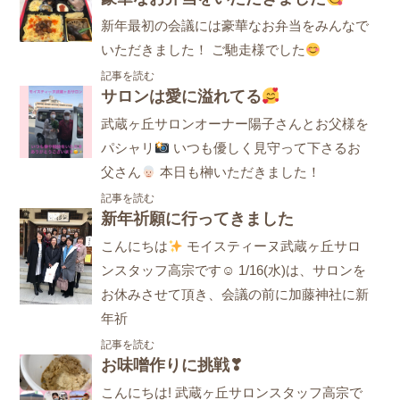
新年最初の会議には豪華なお弁当をみんなで
いただきました！ ご馳走様でした
記事を読む
サロンは愛に溢れてる
武蔵ヶ丘サロンオーナー陽子さんとお父様を
パシャリ
いつも優しく見守って下さるお
父さん
本日も榊いただきました！
記事を読む
新年祈願に行ってきました
こんにちは
モイスティーヌ武蔵ヶ丘サロ
ンスタッフ高宗です☺ 1/16(水)は、サロンを
お休みさせて頂き、会議の前に加藤神社に新
年祈
記事を読む
お味噌作りに挑戦❣
こんにちは! 武蔵ヶ丘サロンスタッフ高宗で