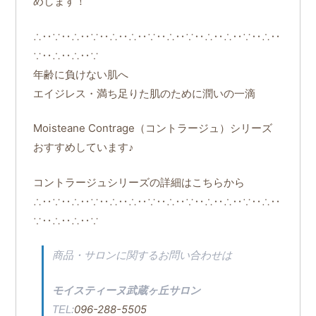
めします！
∴‥∵‥∴‥∵‥∴‥∴‥∵‥∴‥∵‥∴‥∴‥∵‥∴‥
∵‥∴‥∴‥∵
年齢に負けない肌へ
エイジレス・満ち足りた肌のために潤いの一滴
Moisteane Contrage（コントラージュ）シリーズ
おすすめしています♪
こちらから
コントラージュシリーズの詳細は
∴‥∵‥∴‥∵‥∴‥∴‥∵‥∴‥∵‥∴‥∴‥∵‥∴‥
∵‥∴‥∴‥∵
商品・サロンに関するお問い合わせは
モイスティーヌ武蔵ヶ丘サロン
096-288-5505
TEL: