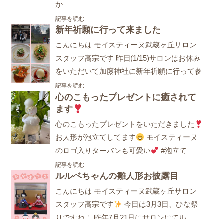
か
記事を読む
新年祈願に行って来ました
こんにちは モイスティーヌ武蔵ヶ丘サロン
スタッフ高宗です 昨日(1/15)サロンはお休み
をいただいて加藤神社に新年祈願に行って参
記事を読む
心のこもったプレゼントに癒されて
ます
心のこもったプレゼントをいただきました
お人形が泡立てしてます
モイスティーヌ
のロゴ入りターバンも可愛い
#泡立て
記事を読む
ルルベちゃんの雛人形お披露目
こんにちは モイスティーヌ武蔵ヶ丘サロン
スタッフ高宗です
今日は3月3日、ひな祭
りですね！ 昨年7月21日にサロンにてル