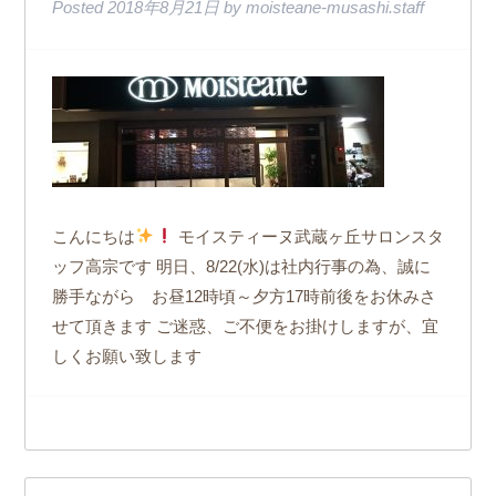
Posted
2018年8月21日
by
moisteane-musashi.staff
こんにちは
モイスティーヌ武蔵ヶ丘サロンスタ
ッフ高宗です 明日、8/22(水)は社内行事の為、誠に
勝手ながら お昼12時頃～夕方17時前後をお休みさ
せて頂きます ご迷惑、ご不便をお掛けしますが、宜
しくお願い致します