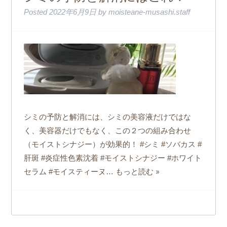
Posted
2022年6月9日
by
moisteane-musashi.staff
シミの予防と解消には、シミの美容液だけではな
く、美容器だけでもなく、この２つの組み合わせ
（モイストシナジー）が効果的！ #シミ #ソバカス #
肝斑 #炎症性色素沈着 #モイストシナジー #ホワイト
もっと読む »
セラム #モイスティーヌ…