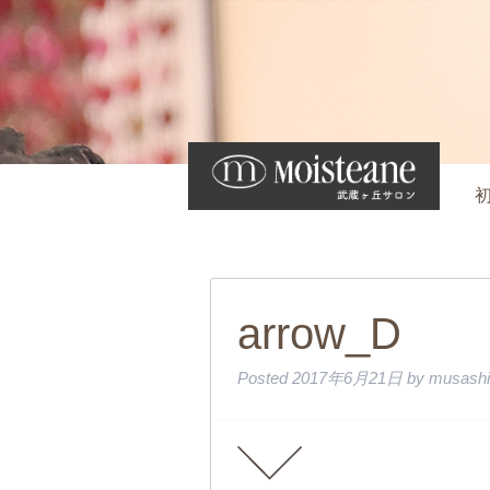
arrow_D
Posted
2017年6月21日
by
musashi