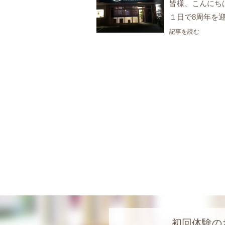
皆様、こんにち
１日で8周年を
記事を読む
初回体験の