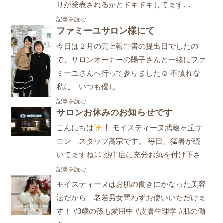
りが発表されるかとドキドキしてます…
記事を読む
ファミーユサロン様にて
今日は２月の売上報告書の提出日でしたの
で、サロンオーナーの陽子さんと一緒にファ
ミーユさんへ行って参りました☺ 不慣れな
私に いつも優し
記事を読む
サロンお休みのお知らせです
こんにちは
モイスティーヌ武蔵ヶ丘サ
ロン スタッフ高宗です。 毎日、猛暑が続
いてますね⤵⤵ 熱中症に充分お気を付け下さ
記事を読む
モイスティーヌはお肌の働きにかなった美容
法だから、老若男女問わずお使いいただけま
す！ #3歳の孫も愛用中 #皮膚生理学 #肌の働