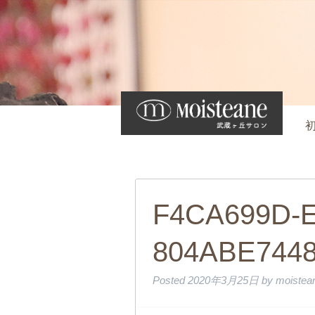
F4CA699D-E
804ABE744
Posted
2020年3月25日
by
moistean