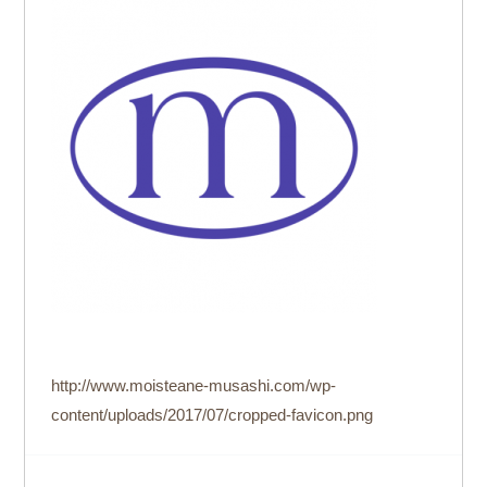
http://www.moisteane-musashi.com/wp-
content/uploads/2017/07/cropped-favicon.png