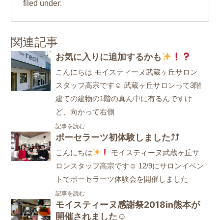
filed under:
関連記事
お気に入りに追加するかも
こんにちは モイスティーヌ武蔵ヶ丘サロン
スタッフ高宗です☺ 武蔵ヶ丘サロンって3階
建ての建物の1階の真ん中に有るんですけ
ど、向かって右側
記事を読む
ポーセラーツ初体験しました⤴⤴
こんにちは
モイスティーヌ武蔵ヶ丘サ
ロンスタッフ高宗です☺ 12/9にサロンイベン
トでポーセラーツ体験会を開催しました
記事を読む
モイスティーヌ感謝祭2018in熊本が
開催されました☺