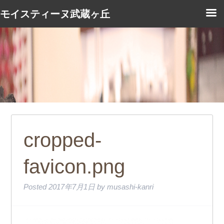
モイスティーヌ武蔵ヶ丘
cropped-
favicon.png
Posted
2017年7月1日
by
musashi-kanri