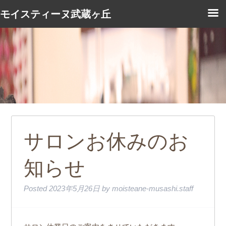
モイスティーヌ武蔵ヶ丘
サロンお休みのお
知らせ
Posted
2023年5月26日
by
moisteane-musashi.staff