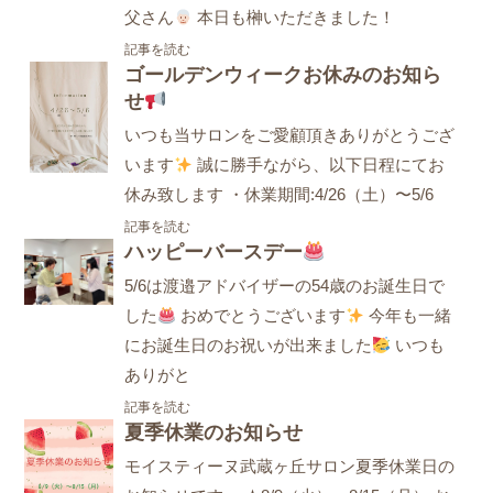
父さん
本日も榊いただきました！
記事を読む
ゴールデンウィークお休みのお知ら
せ
いつも当サロンをご愛顧頂きありがとうござ
います
誠に勝手ながら、以下日程にてお
休み致します ・休業期間:4/26（土）〜5/6
記事を読む
ハッピーバースデー
5/6は渡邉アドバイザーの54歳のお誕生日で
した
おめでとうございます
今年も一緒
にお誕生日のお祝いが出来ました
いつも
ありがと
記事を読む
夏季休業のお知らせ
モイスティーヌ武蔵ヶ丘サロン夏季休業日の