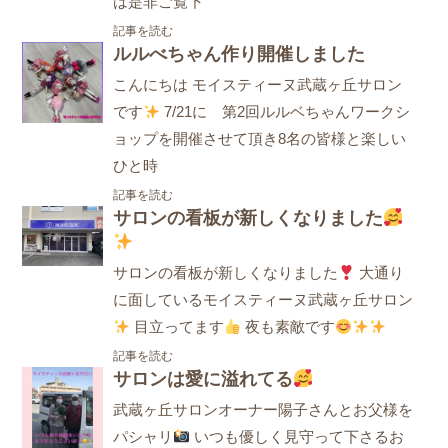
は是非ご覧下
記事を読む
ルルべちゃん作り開催しました
こんにちは モイスティーヌ武蔵ヶ丘サロン
です
7/21に 第2回ルルベちゃんワークシ
ョップを開催させて頂き8名の皆様と楽しい
ひと時
記事を読む
サロンの看板が新しくなりました
サロンの看板が新しくなりました
大通り
に面しているモイスティーヌ武蔵ヶ丘サロン
目立ってます
夜も素敵です
記事を読む
サロンは愛に溢れてる
武蔵ヶ丘サロンオーナー陽子さんとお父様を
パシャリ
いつも優しく見守って下さるお