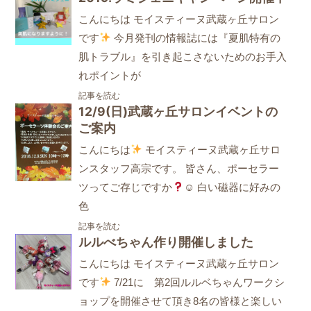
こんにちは モイスティーヌ武蔵ヶ丘サロン
です
今月発刊の情報誌には『夏肌特有の
肌トラブル』を引き起こさないためのお手入
れポイントが
記事を読む
12/9(日)武蔵ヶ丘サロンイベントの
ご案内
こんにちは
モイスティーヌ武蔵ヶ丘サロ
ンスタッフ高宗です。 皆さん、ポーセラー
ツってご存じですか
☺ 白い磁器に好みの
色
記事を読む
ルルべちゃん作り開催しました
こんにちは モイスティーヌ武蔵ヶ丘サロン
です
7/21に 第2回ルルベちゃんワークシ
ョップを開催させて頂き8名の皆様と楽しい