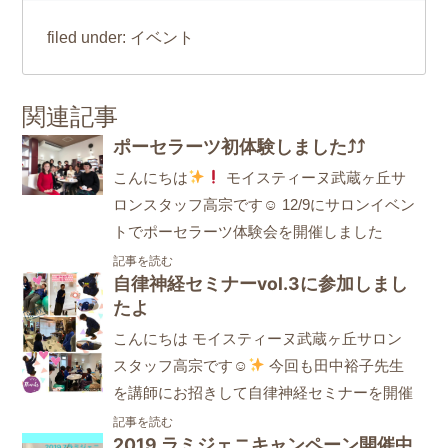
イベント
filed under:
関連記事
ポーセラーツ初体験しました⤴⤴
こんにちは
モイスティーヌ武蔵ヶ丘サ
ロンスタッフ高宗です☺ 12/9にサロンイベン
トでポーセラーツ体験会を開催しました
記事を読む
自律神経セミナーvol.3に参加しまし
たよ
こんにちは モイスティーヌ武蔵ヶ丘サロン
スタッフ高宗です☺
今回も田中裕子先生
を講師にお招きして自律神経セミナーを開催
記事を読む
2019.ラミジェニキャンペーン開催中