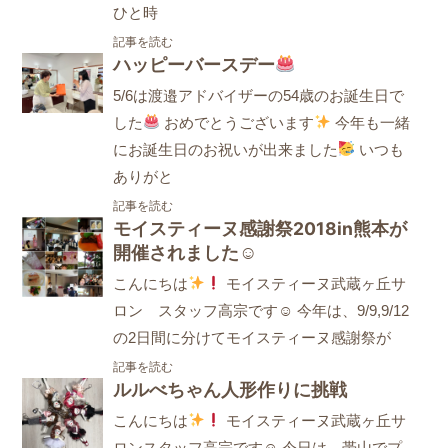
ひと時
記事を読む
ハッピーバースデー
5/6は渡邉アドバイザーの54歳のお誕生日で
した
おめでとうございます
今年も一緒
にお誕生日のお祝いが出来ました
いつも
ありがと
記事を読む
モイスティーヌ感謝祭2018in熊本が
開催されました☺
こんにちは
モイスティーヌ武蔵ヶ丘サ
ロン スタッフ高宗です☺ 今年は、9/9,9/12
の2日間に分けてモイスティーヌ感謝祭が
記事を読む
ルルべちゃん人形作りに挑戦
こんにちは
モイスティーヌ武蔵ヶ丘サ
ロンスタッフ高宗です☺ 今日は、帯山でプ