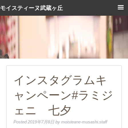
モイスティーヌ武蔵ヶ丘
インスタグラムキ
ャンペーン#ラミジ
ェニ 七夕
Posted
2019年7月8日
by
moisteane-musashi.staff