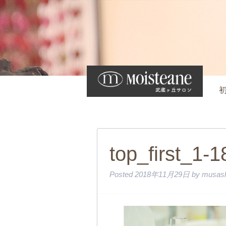
top_first_1-
Posted
2018年11月29日
by
musash